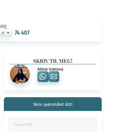
Salg
74 407
SKRIV TIL MEG!
Alena Ivanova
Skriv spørsmålet ditt!