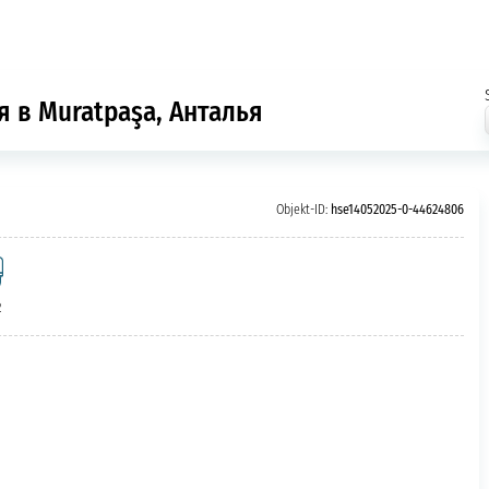
я в Muratpaşa, Анталья
Objekt-ID:
hse14052025-0-44624806
2