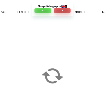
?
Change site language to
✓
✗
SALG
TJENESTER
INNBETALING
ARTIKLER
K