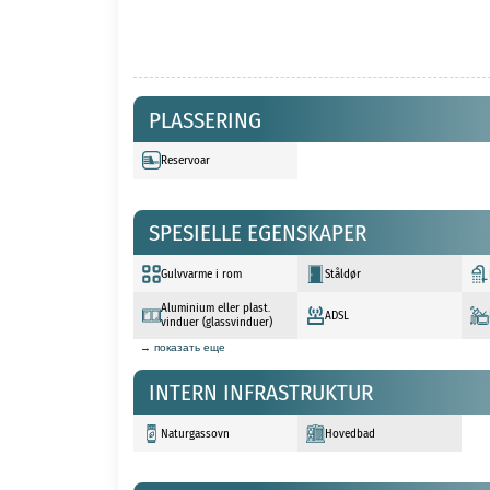
PLASSERING
Reservoar
SPESIELLE EGENSKAPER
Gulvvarme i rom
Ståldør
Aluminium eller plast.
ADSL
vinduer (glassvinduer)
→ показать еще
INTERN INFRASTRUKTUR
Naturgassovn
Hovedbad