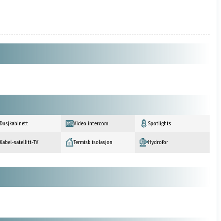
Dusjkabinett
Video intercom
Spotlights
Kabel-satellitt-TV
Termisk isolasjon
Hydrofor