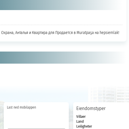
a Охрана, Анталья и Квартира для Продается в Muratpaşa на hepsiemlak!
Last ned mobilappen
Eiendomstyper
Villaer
Land
Leiligheter