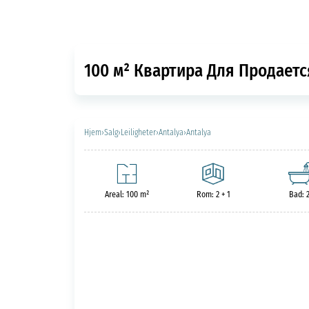
100 м² Квартира Для Продаетс
Hjem
›
Salg
›
Leiligheter
›
Antalya
›
Antalya
Areal: 100 m²
Rom: 2 + 1
Bad: 