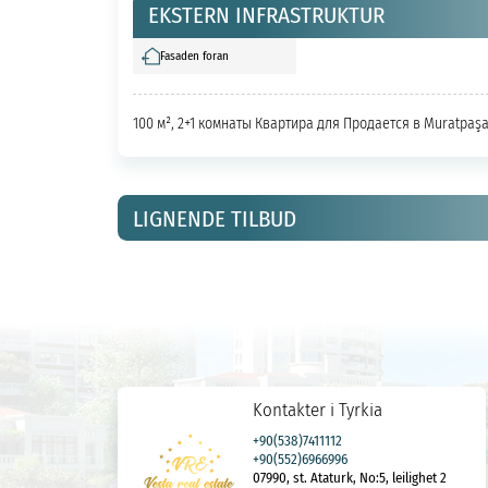
EKSTERN INFRASTRUKTUR
Fasaden foran
100 м², 2+1 комнаты Квартира для Продается в Muratpaş
LIGNENDE TILBUD
Kontakter i Tyrkia
+90(538)7411112
+90(552)6966996
07990, st. Ataturk, No:5, leilighet 2