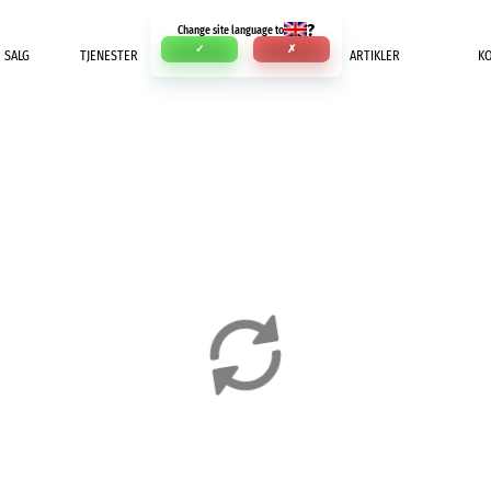
?
Change site language to
✓
✗
SALG
TJENESTER
INNBETALING
ARTIKLER
K