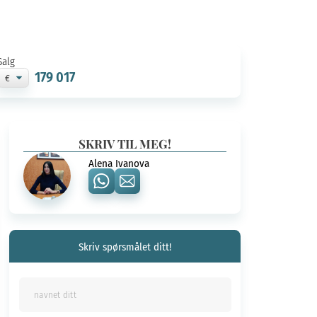
Salg
179 017
SKRIV TIL MEG!
Alena Ivanova
Skriv spørsmålet ditt!