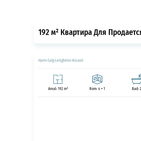
192 м² Квартира Для Продается
Hjem
›
Salg
›
Leiligheter
›
Kocaeli
Areal: 192 m²
Rom: 4 + 1
Bad: 