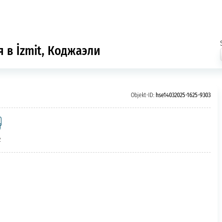
 в İzmit, Коджаэли
Objekt-ID:
hse14032025-1625-9303
2