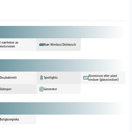
I nærheten av
Nær Minibus/Dolmusch
motorveien
Aluminium eller plast.
Dusjkabinett
Spotlights
vinduer (glassvinduer)
Sidespor
Generator
Boligkompleks