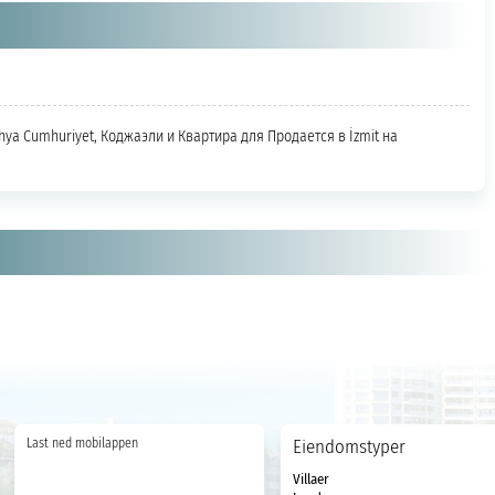
ahya Cumhuriyet, Коджаэли и Квартира для Продается в İzmit на
Last ned mobilappen
Eiendomstyper
Villaer