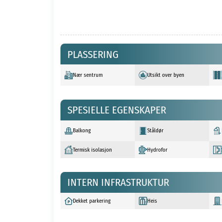
PLASSERING
Nær sentrum
Utsikt over byen
SPESIELLE EGENSKAPER
Balkong
Ståldør
Termisk isolasjon
Hydrofor
INTERN INFRASTRUKTUR
Dekket parkering
Heis