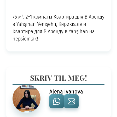
75 м², 2+1 комнаты Квартира для В Аренду
в Yahşihan Yenişehir, Кириккале и
Квартира для В Аренду в Yahşihan на
hepsiemlak!
SKRIV TIL MEG!
Alena Ivanova