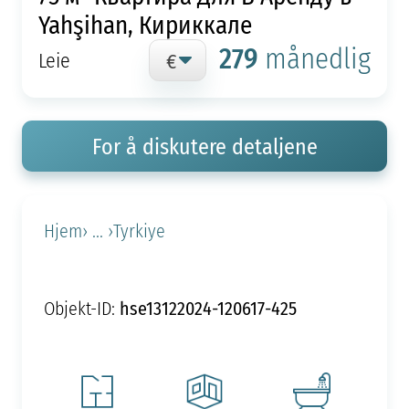
Yahşihan, Кириккале
279
månedlig
Leie
For å diskutere detaljene
Hjem
› ... ›
Tyrkiye
hse13122024-120617-425
Objekt-ID: