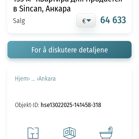
в Sincan, Анкара
64 633
Salg
For å diskutere detaljene
Hjem
› ... ›
Ankara
hse13022025-141458-318
Objekt-ID: