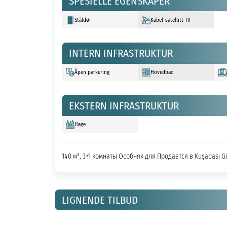
SPESIELLE EGENSKAPER
Ståldør
Kabel-satellitt-TV
INTERN INFRASTRUKTUR
Åpen parkering
Hovedbad
EKSTERN INFRASTRUKTUR
Hage
140 м², 3+1 комнаты Особняк для Продается в Kuşadası G
LIGNENDE TILBUD