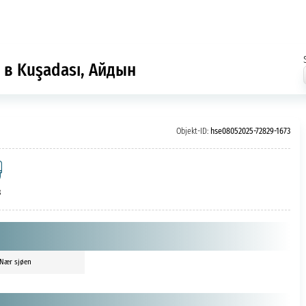
 в Kuşadası, Айдын
Objekt-ID:
hse08052025-72829-1673
3
Nær sjøen