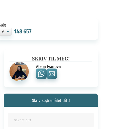
Salg
148 657
SKRIV TIL MEG!
Alena Ivanova
Skriv spørsmålet ditt!