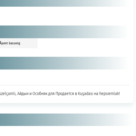
Åpent basseng
üzelçamlı, Айдын и Особняк для Продается в Kuşadası на hepsiemlak!