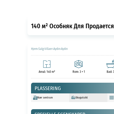
140 м² Особняк Для Продается
Hjem
›
Salg
›
Villaer
›
Aydin
›
Aydin
Areal: 140 m²
Rom: 3 + 1
Bad: 
PLASSERING
Nær sentrum
Skogutsikt