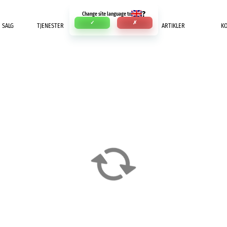
?
Change site language to
✓
✗
SALG
TJENESTER
INNBETALING
ARTIKLER
K