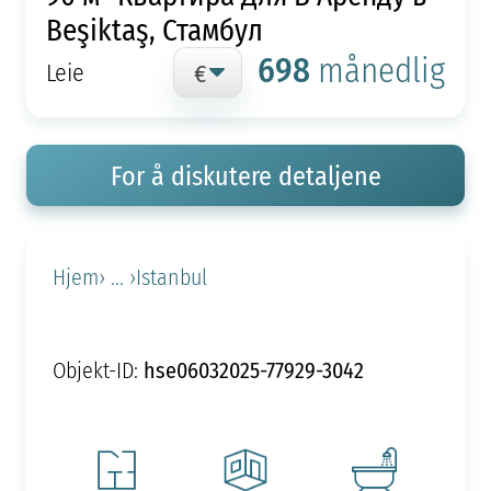
Beşiktaş, Стамбул
698
månedlig
Leie
For å diskutere detaljene
Hjem
› ... ›
Istanbul
hse06032025-77929-3042
Objekt-ID: