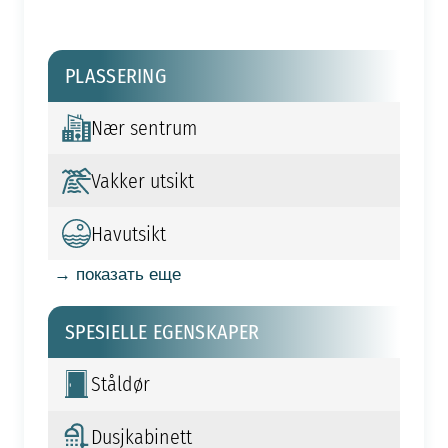
PLASSERING
Nær sentrum
Vakker utsikt
Havutsikt
→ показать еще
SPESIELLE EGENSKAPER
Ståldør
Dusjkabinett