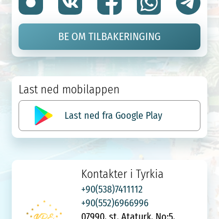
BE OM TILBAKERINGING
Last ned mobilappen
Last ned fra Google Play
Kontakter i Tyrkia
+90(538)7411112
+90(552)6966996
07990, st. Ataturk, No:5,