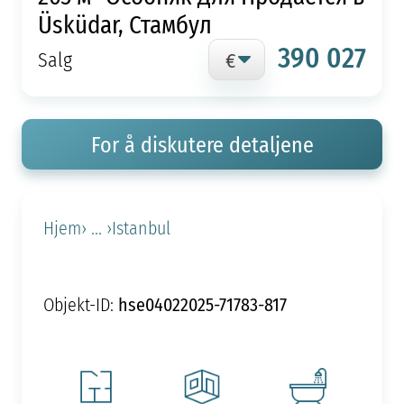
Üsküdar, Стамбул
390 027
Salg
For å diskutere detaljene
Hjem
› ... ›
Istanbul
hse04022025-71783-817
Objekt-ID: