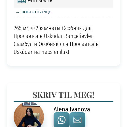
Tennisbane
→ показать еще
265 м², 4+2 комнаты Особняк для
Продается в Üsküdar Bahçelievler,
Стамбул и Особняк для Продается в
Üsküdar на hepsiemlak!
SKRIV TIL MEG!
Alena Ivanova