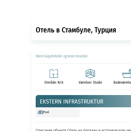
Отель в Стамбуле, Турция
Hjem
›
Salg
›
Hoteller og kroer
›
Istanbul
Område: N/A
Værelser: Studio
Badeværelse
EKSTERN INFRASTRUKTUR
Pool
Описание объекта Отель на продажу в историческом цен