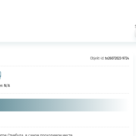
Objekt-id:
te26072023-9724
r: N/A
тре Стамбула, в самом проходимом месте.