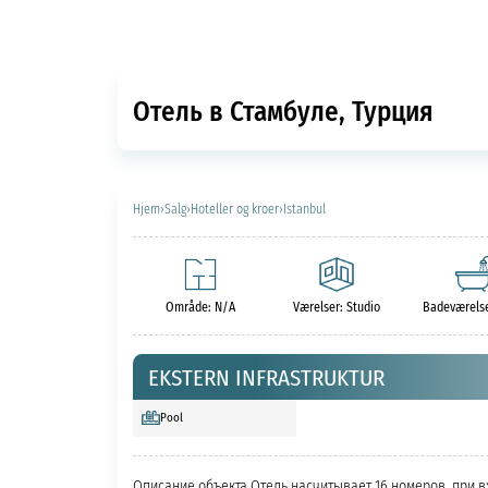
Отель в Стамбуле, Турция
Hjem
›
Salg
›
Hoteller og kroer
›
Istanbul
Område: N/A
Værelser: Studio
Badeværelse
EKSTERN INFRASTRUKTUR
Pool
Описание объекта Отель насчитывает 16 номеров, при в