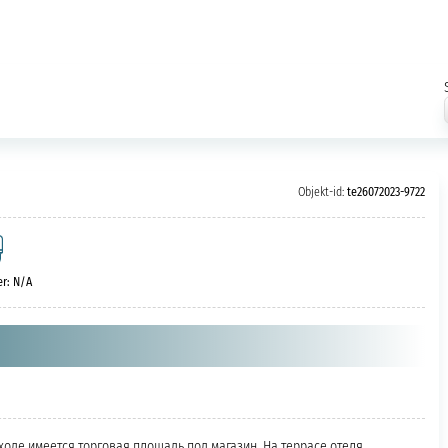
Objekt-id:
te26072023-9722
r: N/A
ходе имеется торговая площадь под магазин. На террасе отеля