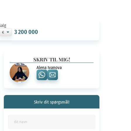
Salg
3 200 000
SKRIV TIL MIG!
Alena Ivanova
Skriv dit spørgsmål!