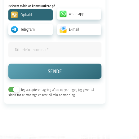
Bekvem måde at kommunikere på
whatsapp
Opkald
Telegram
E-mail
Jeg accepterer lagring af de oplysninger, jeg giver på
siden for at modtage et svar på min anmodning.