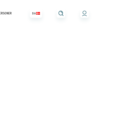
ERSONER
D.A.