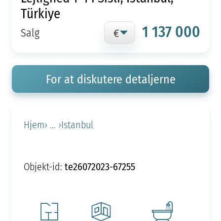
Türkiye
1 137 000
Salg
For at diskutere detaljerne
Hjem
› ... ›
Istanbul
te26072023-67255
Objekt-id: