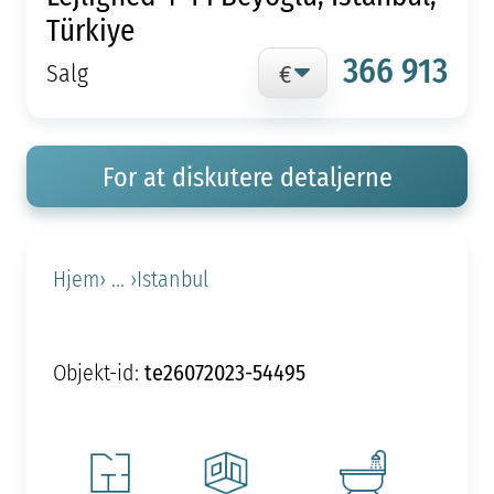
Türkiye
366 913
Salg
For at diskutere detaljerne
Hjem
› ... ›
Istanbul
te26072023-54495
Objekt-id: