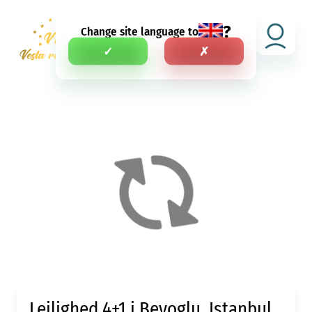
?
Change site language to
D.A.
✓
✗
Lejlighed 4+1 i Beyoglu, Istanbul,