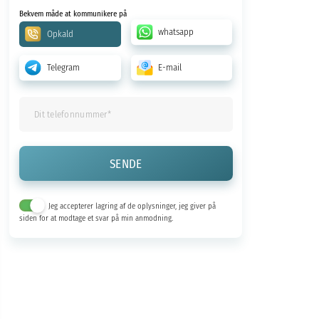
Bekvem måde at kommunikere på
whatsapp
Opkald
Telegram
E-mail
Jeg accepterer lagring af de oplysninger, jeg giver på
siden for at modtage et svar på min anmodning.