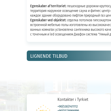
Egenskaber af territoriet:
пешеходные дорожки круглос
территория наружное освещение сауна и фитнес центр 
каждое здание оборудовано лифтом природный газ цен
Egenskaber ved objektet:
отделка потолков гипсокарто
встроенной мебелью полы изготовлены из высококачест
ванных комнатах установлена сантехника высокого каче
с точечным и led освещением Диафон система "Умный 
LIGNENDE TILBUD
Kontakter i Tyrkiet
+90(538)7411112
+90(552)6966996