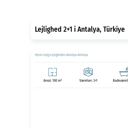
Lejlighed 2+1 i Antalya, Türkiye
Hjem
›
Salg
›
Lejligheder
›
Antalya
›
Antalya
Areal: 100 m²
Værelser: 2+1
Badeværels