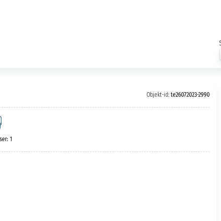
Objekt-id:
te26072023-2990
er: 1