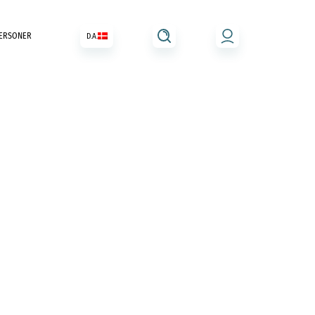
ERSONER
D.A.