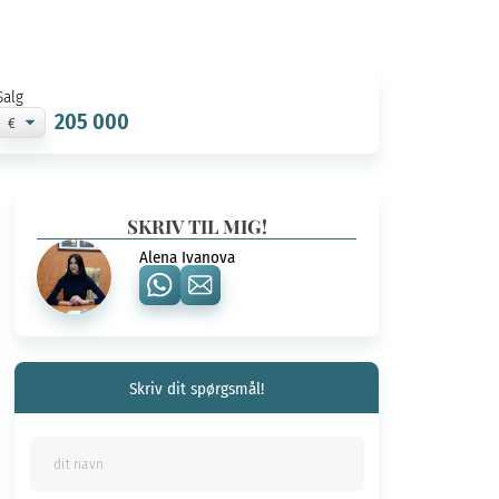
Salg
205 000
SKRIV TIL MIG!
Alena Ivanova
Skriv dit spørgsmål!