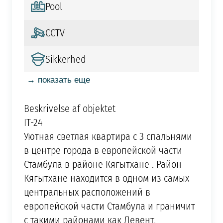
Pool
CCTV
Sikkerhed
→ показать еще
Beskrivelse af objektet
IT-24
Уютная светлая квартира с 3 спальнями
в центре города в европейской части
Стамбула в районе Кягытхане . Район
Кягытхане находится в одном из самых
центральных расположений в
европейской части Стамбула и граничит
с такими районами как Левент,