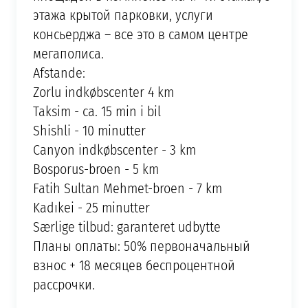
этажа крытой парковки, услуги
консьерджа – вcе это в самом центре
мегаполиса.
Afstande:
Zorlu indkøbscenter 4 km
Taksim - ca. 15 min i bil
Shishli - 10 minutter
Canyon indkøbscenter - 3 km
Bosporus-broen - 5 km
Fatih Sultan Mehmet-broen - 7 km
Kadıkei - 25 minutter
Særlige tilbud: garanteret udbytte
Планы оплаты: 50% первоначальный
взнос + 18 месяцев беспроцентной
рассрочки.