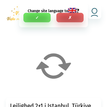
?
Change site language to
D.A.
✓
✗
Lejlighed 2+1 i Istanbul, Türkiye