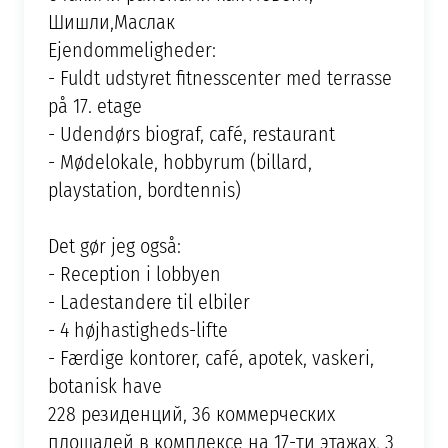
Шишли,Маслак
Ejendommeligheder:
- Fuldt udstyret fitnesscenter med terrasse
på 17. etage
- Udendørs biograf, café, restaurant
- Mødelokale, hobbyrum (billard,
playstation, bordtennis)
Det gør jeg også:
- Reception i lobbyen
- Ladestandere til elbiler
- 4 højhastigheds-lifte
- Færdige kontorer, café, apotek, vaskeri,
botanisk have
228 резиденций, 36 коммерческих
площадей в комплексе на 17-ти этажах, 3