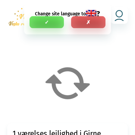
?
Change site language to
D.A.
✓
✗
1 værelses lejlighed i Girne,