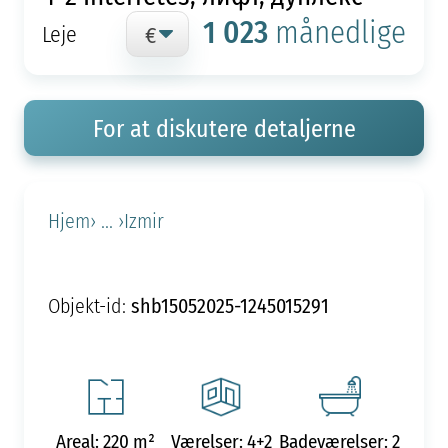
1 023
månedlige
Leje
For at diskutere detaljerne
Hjem
› ... ›
Izmir
shb15052025-1245015291
Objekt-id:
Areal: 220 m²
Værelser: 4+2
Badeværelser: 2