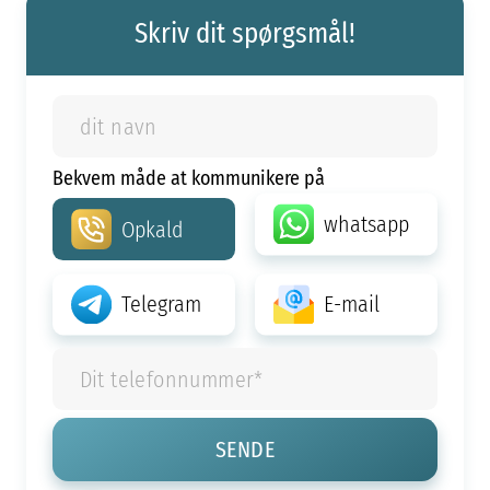
Skriv dit spørgsmål!
Bekvem måde at kommunikere på
whatsapp
Opkald
Telegram
E-mail