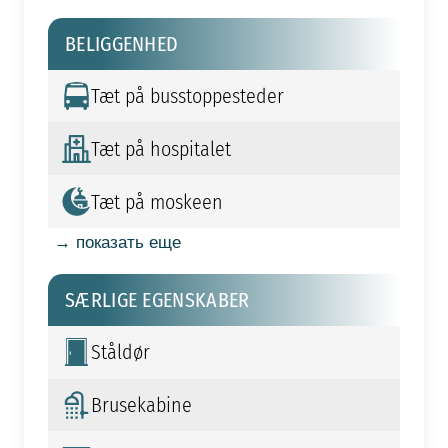
BELIGGENHED
Tæt på busstoppesteder
Tæt på hospitalet
Tæt på moskeen
→ показать еще
SÆRLIGE EGENSKABER
Ståldør
Brusekabine