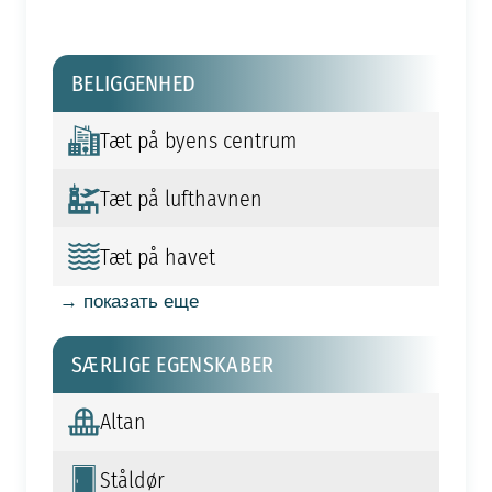
BELIGGENHED
Tæt på byens centrum
Tæt på lufthavnen
Tæt på havet
→ показать еще
SÆRLIGE EGENSKABER
Altan
Ståldør