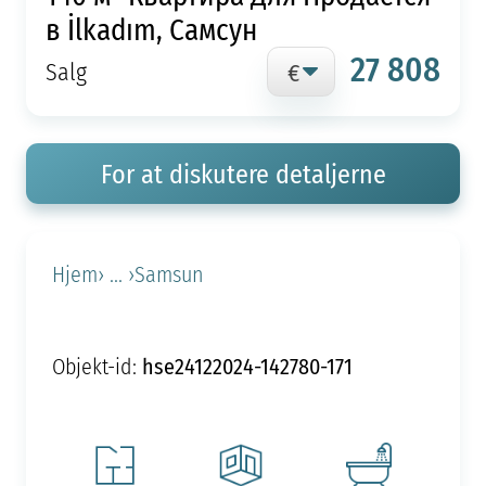
в İlkadım, Самсун
27 808
Salg
For at diskutere detaljerne
Hjem
› ... ›
Samsun
hse24122024-142780-171
Objekt-id: