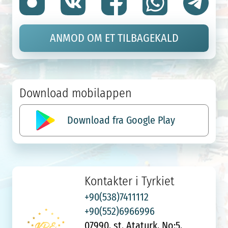
ANMOD OM ET TILBAGEKALD
Download mobilappen
Download fra Google Play
Kontakter i Tyrkiet
+90(538)7411112
+90(552)6966996
07990, st. Ataturk, No:5,