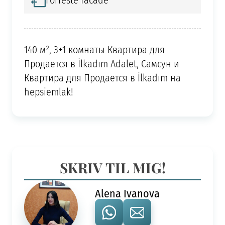
Forreste facade
140 м², 3+1 комнаты Квартира для
Продается в İlkadım Adalet, Самсун и
Квартира для Продается в İlkadım на
hepsiemlak!
SKRIV TIL MIG!
Alena Ivanova