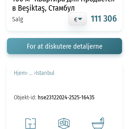
в Beşiktaş, Стамбул
111 306
Salg
For at diskutere detaljerne
Hjem
› ... ›
Istanbul
hse23122024-2525-16435
Objekt-id: