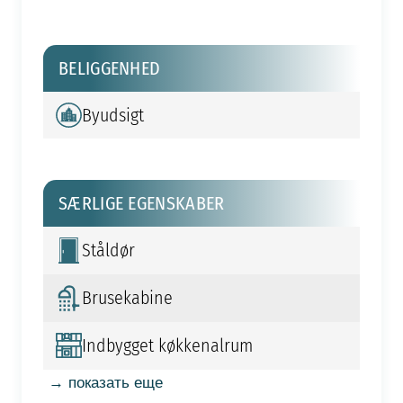
BELIGGENHED
Byudsigt
SÆRLIGE EGENSKABER
Ståldør
Brusekabine
Indbygget køkkenalrum
→ показать еще