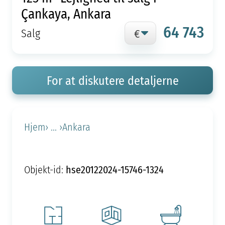
Çankaya, Ankara
64 743
Salg
For at diskutere detaljerne
Hjem
› ... ›
Ankara
hse20122024-15746-1324
Objekt-id: