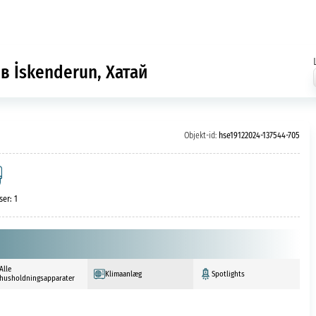
в İskenderun, Хатай
Objekt-id:
hse19122024-137544-705
er: 1
Alle
Klimaanlæg
Spotlights
husholdningsapparater