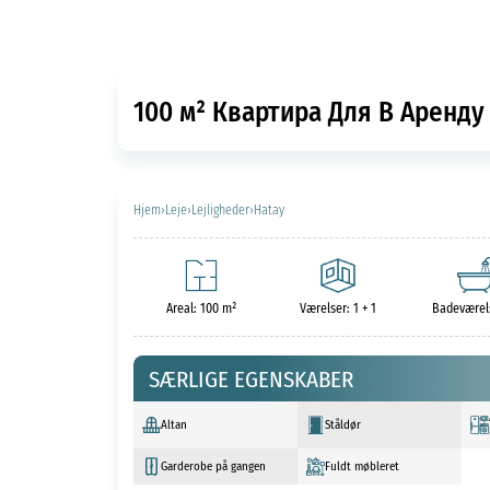
100 м² Квартира Для В Аренду 
Hjem
›
Leje
›
Lejligheder
›
Hatay
Areal: 100 m²
Værelser: 1 + 1
Badeværels
SÆRLIGE EGENSKABER
Altan
Ståldør
Garderobe på gangen
Fuldt møbleret