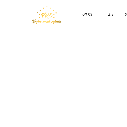
OM OS
LEJE
S