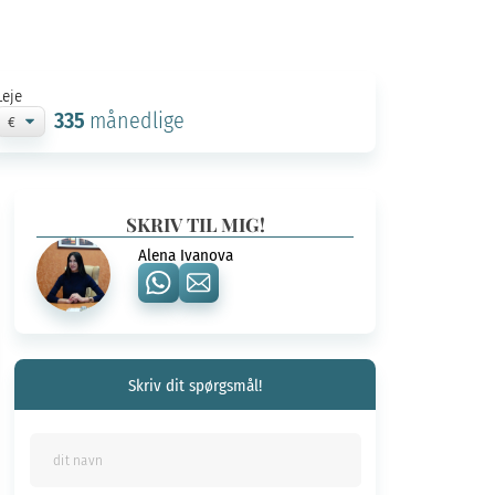
Leje
335
månedlige
SKRIV TIL MIG!
Alena Ivanova
Skriv dit spørgsmål!