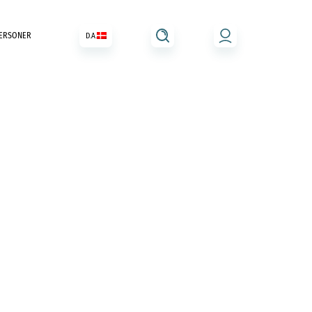
ERSONER
D.A.