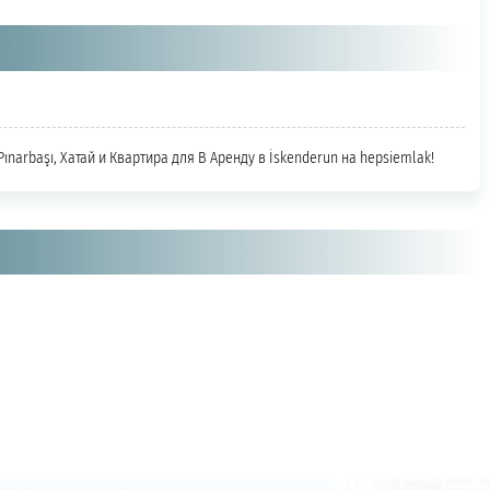
Pınarbaşı, Хатай и Квартира для В Аренду в İskenderun на hepsiemlak!