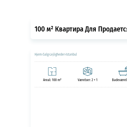
100 м² Квартира Для Продается
Hjem
›
Salg
›
Lejligheder
›
Istanbul
Areal: 100 m²
Værelser: 2 + 1
Badeværels