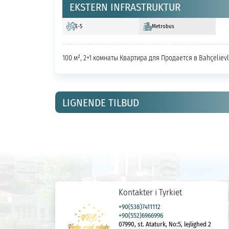
EKSTERN INFRASTRUKTUR
E-5
Metrobus
100 м², 2+1 комнаты Квартира для Продается в Bahçelievl
LIGNENDE TILBUD
Kontakter i Tyrkiet
+90(538)7411112
+90(552)6966996
07990, st. Ataturk, No:5, lejlighed 2