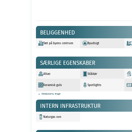
BELIGGENHED
Tæt på byens centrum
Byudsigt
SÆRLIGE EGENSKABER
Altan
Ståldør
Keramisk gulv
Spotlights
→ показать еще
INTERN INFRASTRUKTUR
Naturgas ovn