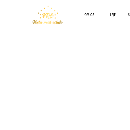
OM OS
LEJE
S