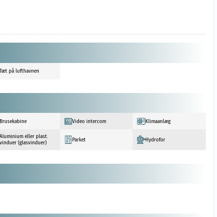
Tæt på lufthavnen
Brusekabine
Video intercom
Klimaanlæg
Aluminium eller plast.
Parket
Hydrofor
vinduer (glasvinduer)