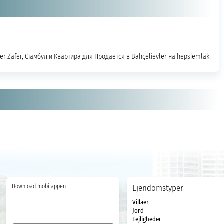
er Zafer, Стамбул и Квартира для Продается в Bahçelievler на hepsiemlak!
Download mobilappen
Ejendomstyper
Villaer
Jord
Lejligheder