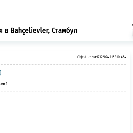
 в Bahçelievler, Стамбул
Objekt-id:
hse17122024-115810-454
er: 1