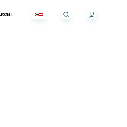
ERSONER
D.A.