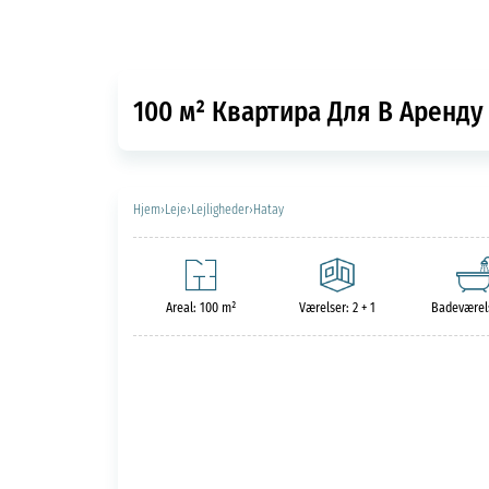
100 м² Квартира Для В Аренду 
Hjem
›
Leje
›
Lejligheder
›
Hatay
Areal: 100 m²
Værelser: 2 + 1
Badeværels