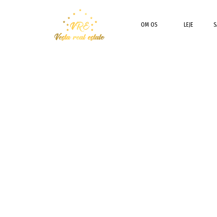
OM OS
LEJE
S