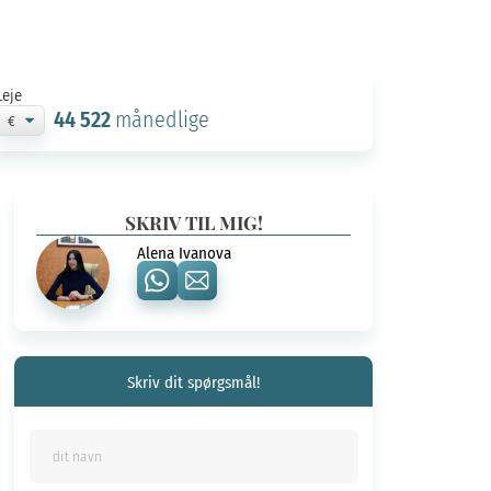
Leje
44 522
månedlige
SKRIV TIL MIG!
Alena Ivanova
Skriv dit spørgsmål!