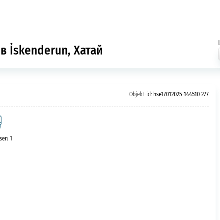
в İskenderun, Хатай
Objekt-id:
hse17012025-144510-277
er: 1