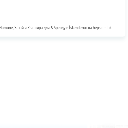
 Numune, Хатай и Квартира для В Аренду в İskenderun на hepsiemlak!