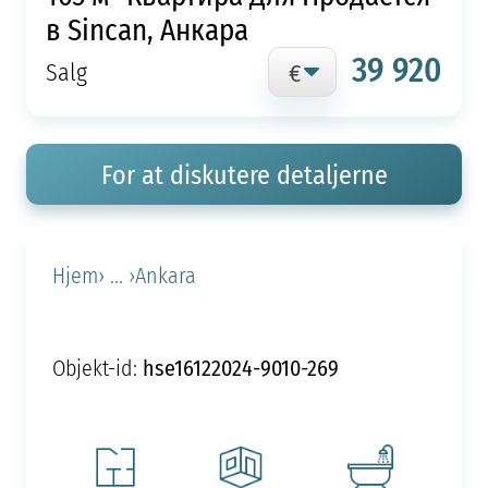
в Sincan, Анкара
39 920
Salg
For at diskutere detaljerne
Hjem
› ... ›
Ankara
hse16122024-9010-269
Objekt-id: