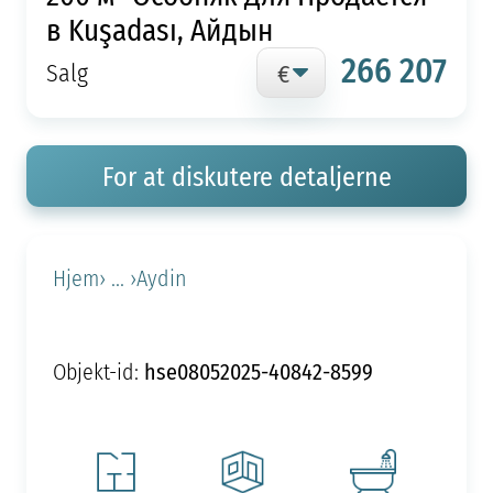
в Kuşadası, Айдын
266 207
Salg
For at diskutere detaljerne
Hjem
› ... ›
Aydin
hse08052025-40842-8599
Objekt-id: