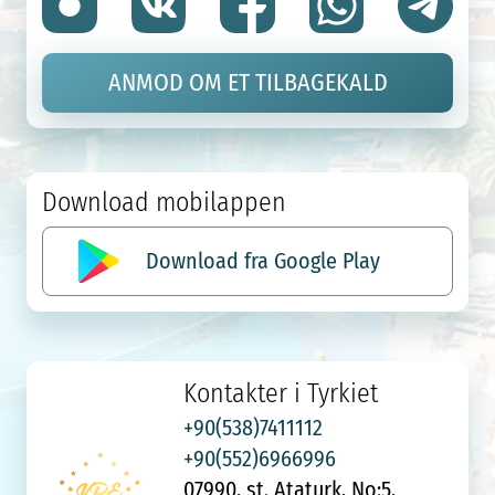
ANMOD OM ET TILBAGEKALD
Download mobilappen
Download fra Google Play
Kontakter i Tyrkiet
+90(538)7411112
+90(552)6966996
07990, st. Ataturk, No:5,