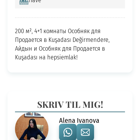
Have
200 м², 4+1 комнаты Особняк для
Продается в Kuşadası Değirmendere,
Айдын и Особняк для Продается в
Kuşadası на hepsiemlak!
SKRIV TIL MIG!
Alena Ivanova