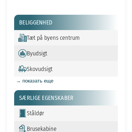
BELIGGENHED
Tæt på byens centrum
Byudsigt
Skovudsigt
→ показать еще
SÆRLIGE EGENSKABER
Ståldør
Brusekabine