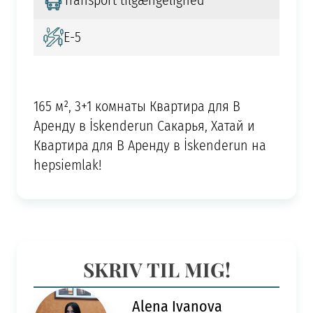
Transport tilgængelighed
E-5
165 м², 3+1 комнаты Квартира для В
Аренду в İskenderun Сакарья, Хатай и
Квартира для В Аренду в İskenderun на
hepsiemlak!
SKRIV TIL MIG!
Alena Ivanova