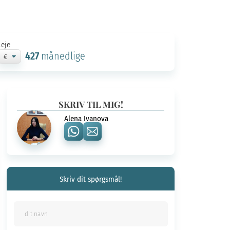
Leje
427
månedlige
SKRIV TIL MIG!
Alena Ivanova
Skriv dit spørgsmål!